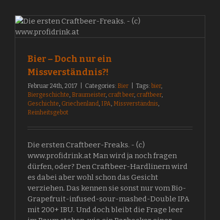
Bier – Doch nur ein
Missverständnis?!
Februar 24th, 2017
|
Categories:
Bier
|
Tags:
bier
,
Biergeschichte
,
Braumeister
,
craft beer
,
craftbeer
,
Geschichte
,
Griechenland
,
IPA
,
Missverständnis
,
Reinheitsgebot
Die ersten Craftbeer-Freaks. - (c)
www.profidrink.at Man wird ja noch fragen
dürfen, oder? Den Craftbeer-Hardlinern wird
es dabei aber wohl schon das Gesicht
verziehen. Das kennen sie sonst nur vom Bio-
Grapefruit-infused-sour-mashed-Double IPA
mit 200+ IBU. Und doch bleibt die Frage leer