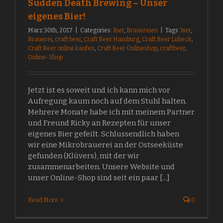
Sudden Death Brewing – Unser
eigenes Bier!
März 30th, 2017
|
Categories:
Bier
,
Brauereien
|
Tags:
bier
,
Brauerei
,
craft beer
,
Craft Beer Hamburg
,
Craft Beer Lübeck
,
Craft Beer online kaufen
,
Craft Beer Onlineshop
,
craftbeer
,
Online-Shop
Jetzt ist es soweit und ich kann mich vor
Aufregung kaum noch auf dem Stuhl halten.
Mehrere Monate habe ich mit meinem Partner
und Freund Ricky an Rezepten für unser
eigenes Bier gefeilt. Schlussendlich haben
wir eine Mikrobrauerei an der Ostseeküste
gefunden (Klüvers), mit der wir
zusammenarbeiten. Unsere Website und
unser Online-Shop sind seit ein paar [...]
Read More
0