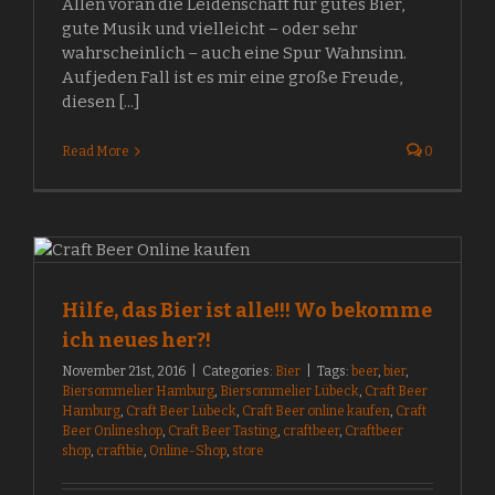
Allen voran die Leidenschaft für gutes Bier,
gute Musik und vielleicht – oder sehr
wahrscheinlich – auch eine Spur Wahnsinn.
Auf jeden Fall ist es mir eine große Freude,
diesen [...]
Read More
0
Hilfe, das Bier ist alle!!! Wo bekomme
ich neues her?!
November 21st, 2016
|
Categories:
Bier
|
Tags:
beer
,
bier
,
Biersommelier Hamburg
,
Biersommelier Lübeck
,
Craft Beer
Hamburg
,
Craft Beer Lübeck
,
Craft Beer online kaufen
,
Craft
Beer Onlineshop
,
Craft Beer Tasting
,
craftbeer
,
Craftbeer
shop
,
craftbie
,
Online-Shop
,
store