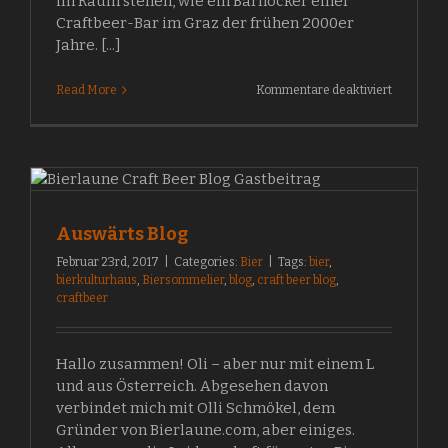
im Raum stehen, wie ein Barhocker einer
Craftbeer-Bar im Graz der frühen 2000er
Jahre. [...]
für
Read More
Kommentare deaktiviert
Bier
–
Doch
nur
ein
Missverst
Auswärts Blog
Februar 23rd, 2017
|
Categories:
Bier
|
Tags:
bier
,
bierkulturhaus
,
Biersommelier
,
blog
,
craft beer blog
,
craftbeer
Hallo zusammen! Oli – aber nur mit einem L
und aus Österreich. Abgesehen davon
verbindet mich mit Olli Schmökel, dem
Gründer von Bierlaune.com, aber einiges.