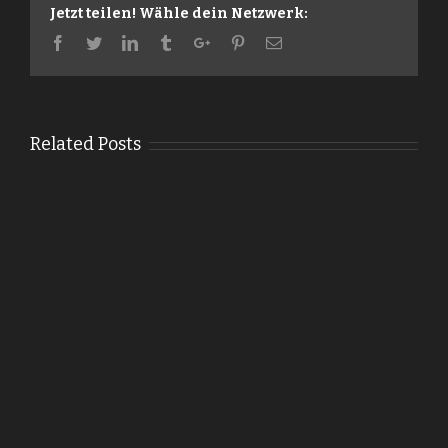
Jetzt teilen! Wähle dein Netzwerk:
Facebook
Twitter
Linkedin
Tumblr
Google+
Pinterest
Email
Related Posts