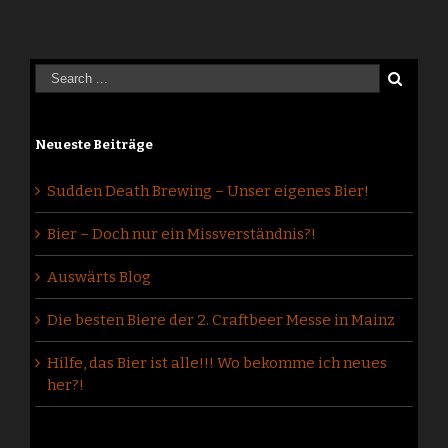
Neueste Beiträge
Sudden Death Brewing – Unser eigenes Bier!
Bier – Doch nur ein Missverständnis?!
Auswärts Blog
Die besten Biere der 2. Craftbeer Messe in Mainz
Hilfe, das Bier ist alle!!! Wo bekomme ich neues
her?!