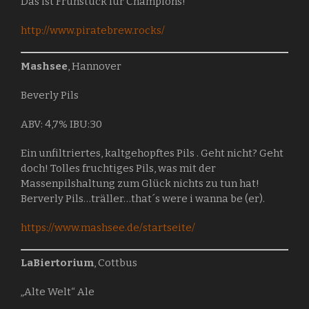
Das ist Frühstück für Champions!
http://www.piratebrew.rocks/
Mashsee
, Hannover
Beverly Pils
ABV: 4,7% IBU:30
Ein unfiltriertes, kaltgehopftes Pils . Geht nicht? Geht
doch! Tolles fruchtiges Pils, was mit der
Massenpilshaltung zum Glück nichts zu tun hat!
Berverly Pils…träller…that´s were i wanna be (er).
https://www.mashsee.de/startseite/
LaBiertorium
, Cottbus
„Alte Welt“ Ale