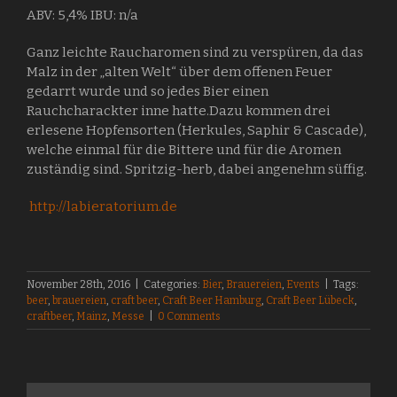
ABV: 5,4% IBU: n/a
Ganz leichte Raucharomen sind zu verspüren, da das
Malz in der „alten Welt“ über dem offenen Feuer
gedarrt wurde und so jedes Bier einen
Rauchcharackter inne hatte.Dazu kommen drei
erlesene Hopfensorten (Herkules, Saphir & Cascade),
welche einmal für die Bittere und für die Aromen
zuständig sind. Spritzig-herb, dabei angenehm süffig.
http://labieratorium.de
November 28th, 2016
|
Categories:
Bier
,
Brauereien
,
Events
|
Tags:
beer
,
brauereien
,
craft beer
,
Craft Beer Hamburg
,
Craft Beer Lübeck
,
craftbeer
,
Mainz
,
Messe
|
0 Comments