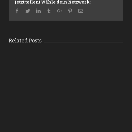
Jetzt teilen! Wähle dein Netzwerk:
Facebook
Twitter
Linkedin
Tumblr
Google+
Pinterest
Email
Related Posts