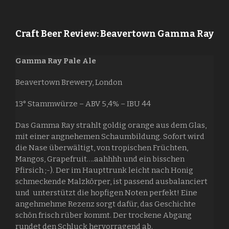
Craft Beer Review: Beavertown Gamma Ray
Gamma Ray Pale Ale
Beavertown Brewery, London
13° Stammwürze – ABV 5,4% – IBU 44
Das Gamma Ray strahlt goldig orange aus dem Glas,
mit einer angnehemen Schaumbildung. Sofort wird
die Nase überwältigt, von tropischen Früchten,
Mangos, Grapefruit….aahhhh und ein bisschen
Pfirsich ;-). Der im Haupttrunk leicht nach Honig
schmeckende Malzkörper, ist passend ausbalanciert
und unterstützt die hopfigen Noten perfekt! Eine
angehmehme Rezenz sorgt dafür, das Geschichte
schön frisch rüber kommt. Der trockene Abgang
rundet den Schluck hervorragend ab.