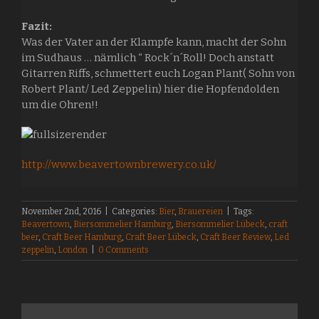
Fazit:
Was der Vater an der Klampfe kann, macht der Sohn
im Sudhaus … nämlich “ Rock´n´Roll! Doch anstatt
Gitarren Riffs, schmettert euch Logan Plant( Sohn von
Robert Plant/ Led Zeppelin) hier die Hopfendolden
um die Ohren!!
http://www.beavertownbrewery.co.uk/
November 2nd, 2016
|
Categories:
Bier
,
Brauereien
|
Tags:
Beavertown
,
Biersommelier Hamburg
,
Biersommelier Lübeck
,
craft
beer
,
Craft Beer Hamburg
,
Craft Beer Lübeck
,
Craft Beer Review
,
Led
zeppelin
,
London
|
0 Comments